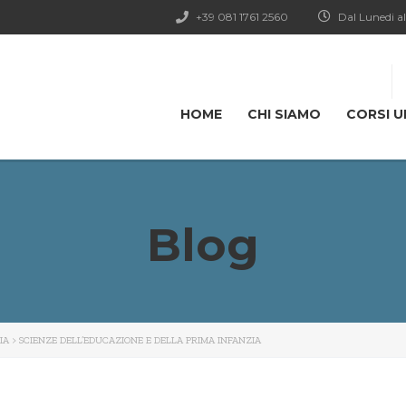
+39 081 1761 2560
Dal Lunedi al
HOME
CHI SIAMO
CORSI U
Blog
IA
>
SCIENZE DELL’EDUCAZIONE E DELLA PRIMA INFANZIA