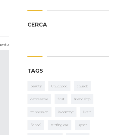
CERCA
ento
TAGS
beauty
Childhood
church
depressive
first
friendship
impression
is coming
likeit
School
surfing car
upset