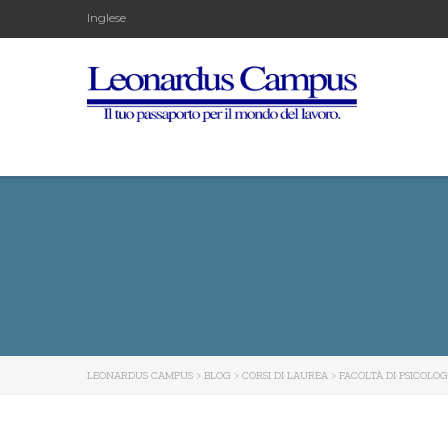
Inglese
LEONARDUS CAMPUS
>
BLOG
>
CORSI DI LAUREA
>
FACOLTÀ DI PSICOLOG