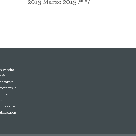
2015 Marzo 2015 /* */
niversità
 di
entative
 percorsi di
 della
upa
lizzazione
laborazione