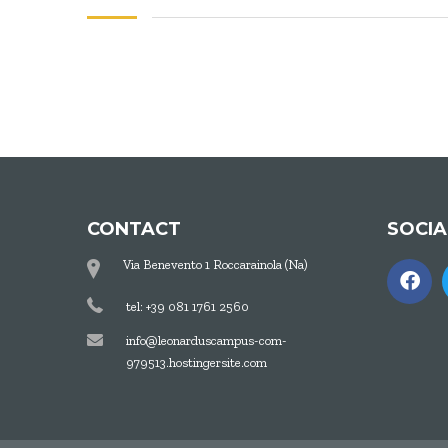
CONTACT
SOCI
Via Benevento 1 Roccarainola (Na)
tel: +39 081 1761 2560
info@leonarduscampus-com-
979513.hostingersite.com