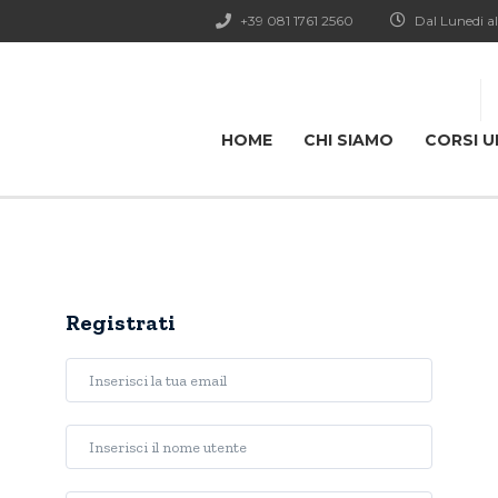
+39 081 1761 2560
Dal Lunedi al
HOME
CHI SIAMO
CORSI U
Registrati