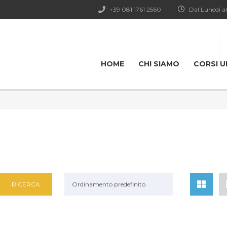
+39 081 1761 2560
Dal Lunedi al
HOME
CHI SIAMO
CORSI U
Ordinamento predefinito