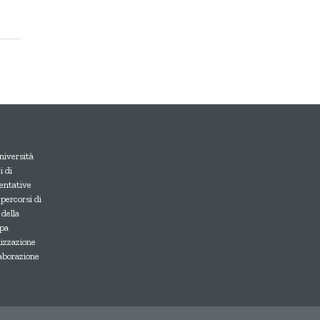
niversità
 di
entative
 percorsi di
 della
upa
lizzazione
laborazione