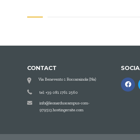
CONTACT
SOCI
Via Benevento 1 Roccarainola (Na)
tel: +39 081 1761 2560
info@leonarduscampus-com-
979513.hostingersite.com