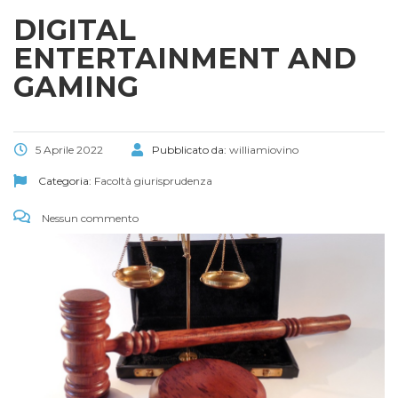
DIGITAL
ENTERTAINMENT AND
GAMING
5 Aprile 2022
Pubblicato da:
williamiovino
Categoria:
Facoltà giurisprudenza
Nessun commento