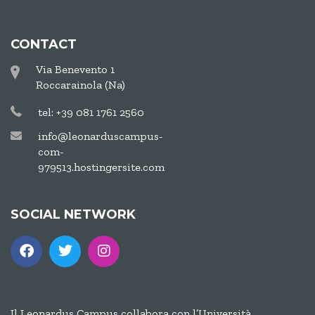
CONTACT
Via Benevento 1
Roccarainola (Na)
tel: +39 081 1761 2560
info@leonarduscampus-
com-
979513.hostingersite.com
SOCIAL NETWORK
Il Leonardus Campus collabora con l’Università