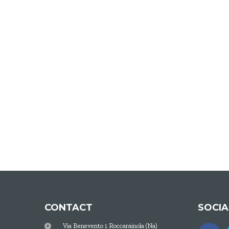
CONTACT
SOCI
Via Benevento 1 Roccarainola (Na)