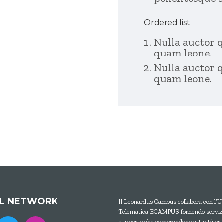
Ordered list
Nulla auctor 
quam leone.
Nulla auctor 
quam leone.
AL NETWORK
Il Leonardus Campus collabora con l’U
Telematica ECAMPUS fornendo servizi
supporto che comprendono attività ori