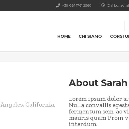
+39 081 1761 2560
Dal Lunedi al
HOME
CHI SIAMO
CORSI U
About Sarah
Lorem ipsum dolor sit
 Angeles, California,
Nulla convallis egest
fermentum sem, ac viv
mauris quam Proin ve
interdum.