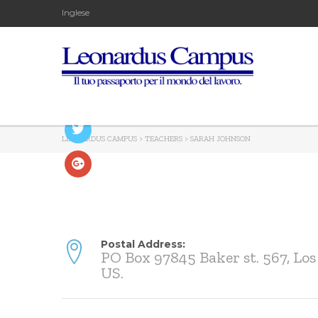
Inglese
LEONARDUS CAMPUS
>
TEACHERS
>
SARAH JOHNSON
Postal Address:
PO Box 97845 Baker st. 567, Los
US.