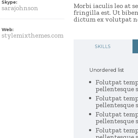
Skype:
Morbi iaculis leo at 
sarajohnson
fringilla est. Ut bi
dictum ex volutpat n
Web:
stylemixthemes.com
SKILLS
Unordered list
Folutpat tempo
pellentesque 
Folutpat tempo
pellentesque 
Folutpat tempo
pellentesque 
Folutpat tempo
pellentesque 