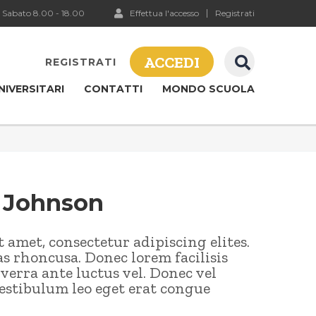
 Sabato 8.00 - 18.00
Effettua l'accesso
Registrati
ACCEDI
REGISTRATI
NIVERSITARI
CONTATTI
MONDO SCUOLA
 Johnson
 amet, consectetur adipiscing elites.
as rhoncusa. Donec lorem facilisis
erra ante luctus vel. Donec vel
stibulum leo eget erat congue