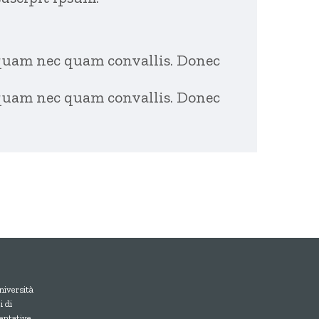
quam nec quam convallis. Donec
quam nec quam convallis. Donec
niversità
 di
entative