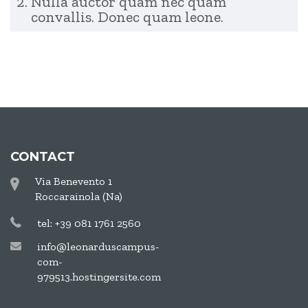
Nulla auctor quam nec quam
convallis. Donec quam leone.
CONTACT
Via Benevento 1
Roccarainola (Na)
tel: +39 081 1761 2560
info@leonarduscampus-
com-
979513.hostingersite.com