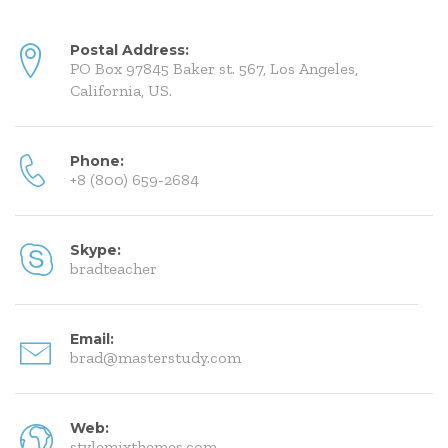
Postal Address:
PO Box 97845 Baker st. 567, Los Angeles,
California, US.
Phone:
+8 (800) 659-2684
Skype:
bradteacher
Email:
brad@masterstudy.com
Web:
stylemixthemes.com