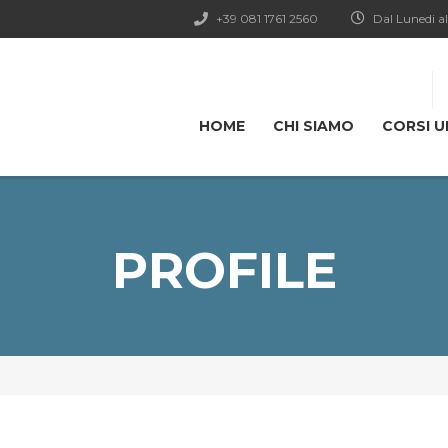
+39 081 1761 2560
Dal Lunedi al
HOME
CHI SIAMO
CORSI U
PROFILE