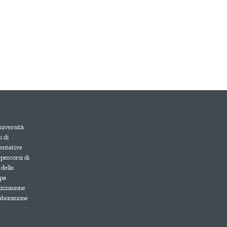
niversità
 di
entative
 percorsi di
 della
upa
lizzazione
laborazione