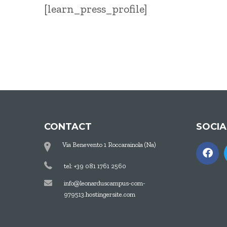
[learn_press_profile]
CONTACT
SOCI
Via Benevento 1 Roccarainola (Na)
tel: +39 081 1761 2560
info@leonarduscampus-com-
979513.hostingersite.com