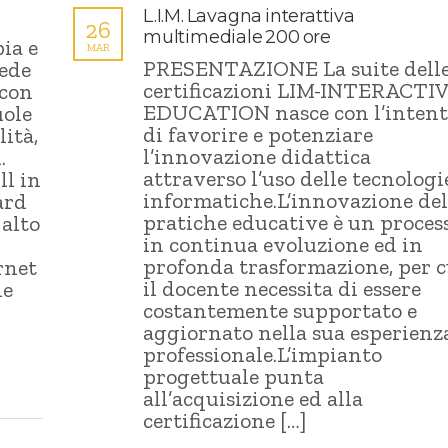
L.I.M. Lavagna interattiva
26
multimediale 200 ore
ia e
MAR
PRESENTAZIONE La suite dell
iede
certificazioni LIM-INTERACTI
 con
EDUCATION nasce con l’inten
uole
di favorire e potenziare
lità,
l’innovazione didattica
.
attraverso l’uso delle tecnologi
ll in
informatiche.L’innovazione del
ard
pratiche educative è un proces
 alto
in continua evoluzione ed in
profonda trasformazione, per c
rnet
il docente necessita di essere
le
costantemente supportato e
aggiornato nella sua esperienz
professionale.L’impianto
progettuale punta
all’acquisizione ed alla
certificazione […]