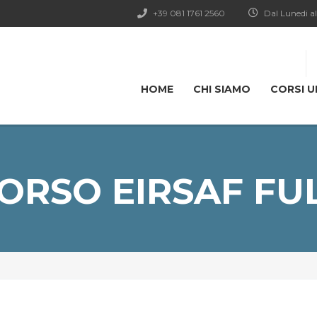
+39 081 1761 2560
Dal Lunedi al
HOME
CHI SIAMO
CORSI U
ORSO EIRSAF FU