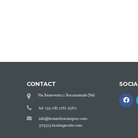
CONTACT
SOCI
Via Benevento 1 Roccarainola (Na)
tel: +39 081 1761 2560
info@leonarduscampus-com-
979513.hostingersite.com