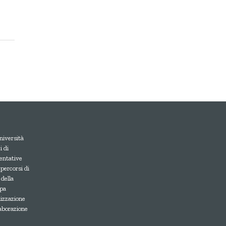
niversità
 di
entative
 percorsi di
 della
upa
lizzazione
laborazione